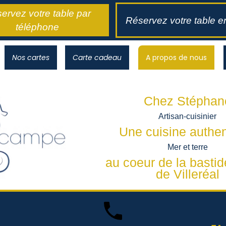
ervez votre table par
Réservez votre table en
téléphone
Nos cartes
Carte cadeau
A propos de nous
Chez Stéphan
Artisan-cuisinier
Une cuisine authe
Mer et terre
au coeur de la bastid
de Villeréal