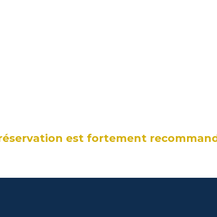
Lundi 23 décembre : le midi et le soir
Lundi 30 décembre : le soir
Vente à emporter
ardi 24 et 31 décembre à partir de 17h
mmandes préalables avant le 22 décembre pour 
et 29 décembre pour la Saint Sylvestre)
 réservation est fortement recomman