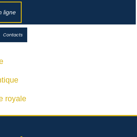
 ligne
Contacts
e
ntique
e royale