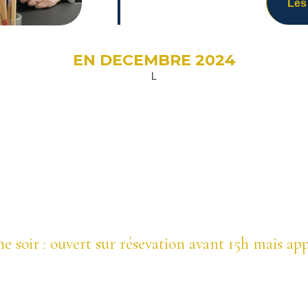
Les 
EN DECEMBRE 2024
L
LE RESTAURANT EST OUVERT
Le soir
:
Jeudi et vendredi
Le midi et le soir
:
Samedi et dimanche
he soir : ouvert sur résevation avant 15h mais
Ouverture exceptionnelle