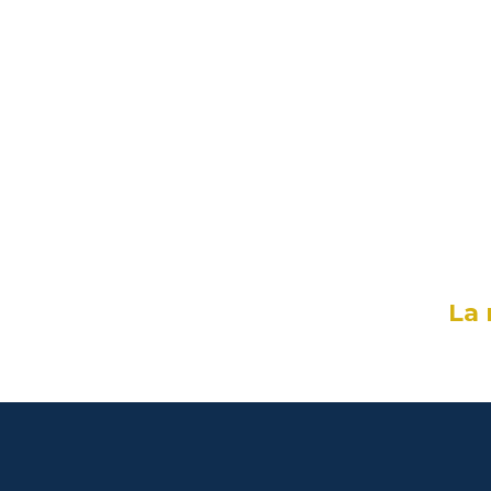
m
(co
La