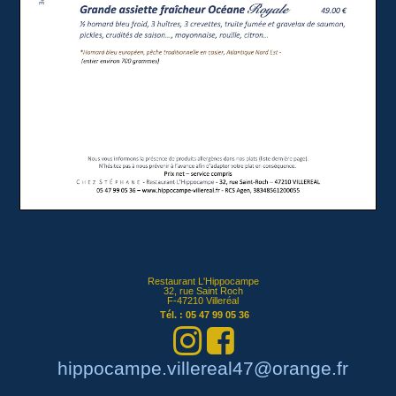
Restaurant L'Hippocampe
32, rue Saint Roch
F-47210 Villeréal
Tél. : 05 47 99 05 36


hippocampe.villereal47@orange.fr